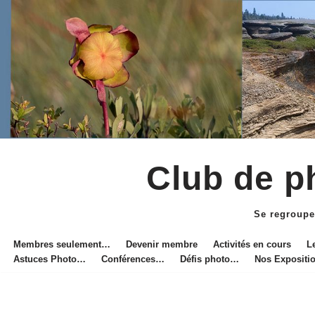
Club de ph
Aller
au
Se regroupe
contenu
Membres seulement…
Devenir membre
Activités en cours
L
Astuces Photo…
Conférences…
Défis photo…
Nos Exposit