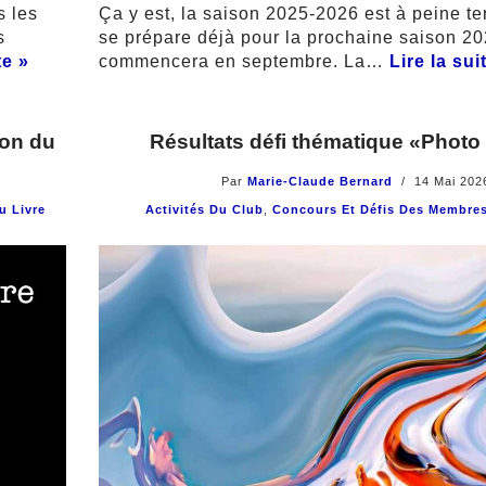
Ça y est, la saison 2025-2026 est à peine t
s les
se prépare déjà pour la prochaine saison 2
s
commencera en septembre. La…
Lire la sui
te »
Résultats défi thématique «Photo 
lon du
Par
Marie-Claude Bernard
14 Mai 202
Activités Du Club
,
Concours Et Défis Des Membre
u Livre