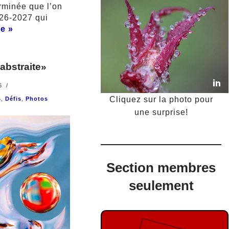
erminée que l’on
026-2027 qui
te »
abstraite»
6
Cliquez sur la photo pour
s
,
Défis
,
Photos
une surprise!
Section membres
seulement