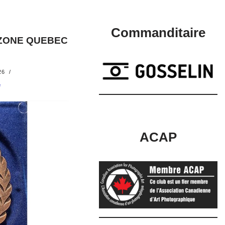
Commanditaire
 ZONE QUEBEC
26
e
ACAP